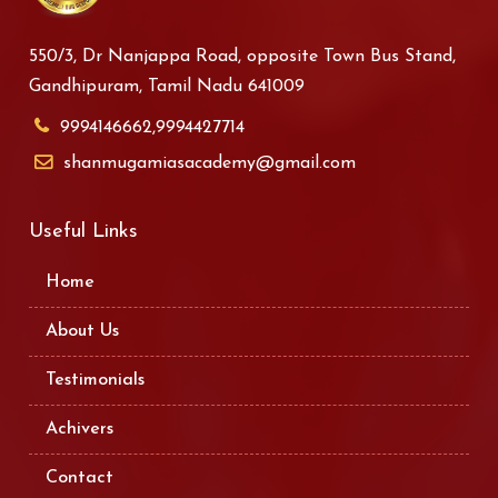
550/3, Dr Nanjappa Road, opposite Town Bus Stand,
Gandhipuram, Tamil Nadu 641009
9994146662,9994427714
shanmugamiasacademy@gmail.com
Useful Links
Home
About Us
Testimonials
Achivers
Contact